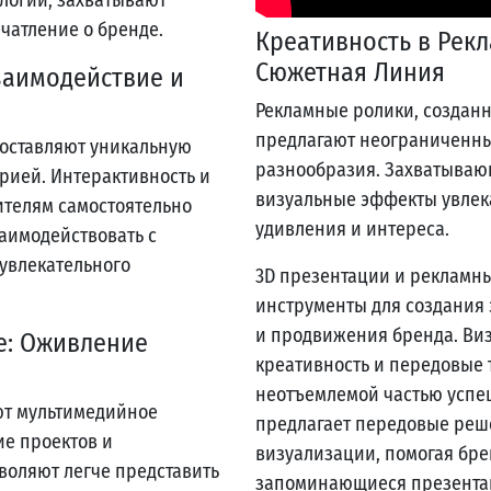
чатление о бренде.
Креативность в Рек
Сюжетная Линия
заимодействие и
Рекламные ролики, создан
предлагают неограниченны
доставляют уникальную
разнообразия. Захватываю
рией. Интерактивность и
визуальные эффекты увлек
ителям самостоятельно
удивления и интереса.
заимодействовать с
 увлекательного
3D презентации и рекламн
инструменты для создания
и продвижения бренда. Виз
е: Оживление
креативность и передовые 
неотъемлемой частью успе
ют мультимедийное
предлагает передовые реш
ие проектов и
визуализации, помогая бр
воляют легче представить
запоминающиеся презентац