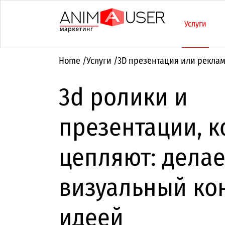
Услуги
Home
/
Услуги
/
3D презентация или рекла
3d ролики и
презентации, 
цепляют: дела
визуальный кон
идеей